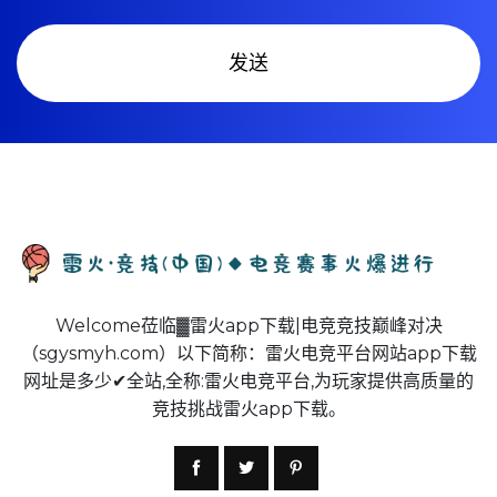
发送
Welcome莅临▓雷火app下载|电竞竞技巅峰对决
（sgysmyh.com）以下简称：雷火电竞平台网站app下载
网址是多少✔全站,全称:雷火电竞平台,为玩家提供高质量的
竞技挑战雷火app下载。