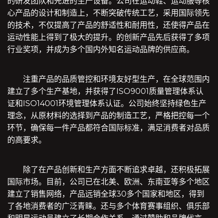
的研发团队和先进的生产设备。公司在运动鞋、运动服等核
心产品的设计和制造上，不断突破传统工艺，采用国际领先
的技术，不仅提高了产品的舒适性和耐用性，还使得产品在
运动性能上得到了极大的提升。的创新产品先后获得了多项
行业奖项，并成为多个国内外知名运动品牌的供应商。
注重产品的品质管控和环境友好型生产，在全球范围内
建立了多个生产基地，并获得了ISO9001质量管理体系认
证和ISO14001环境管理体系认证。公司始终坚持绿色生产
理念，从原材料的选择到产品的制造工艺，严格把控每一个
环节，确保每一件产品都符合国际标准，满足消费者对品质
的高要求。
除了在产品创新和生产方面不断追求卓越，还积极拓展
国际市场。目前，公司已在北美、欧洲、东南亚等多个地区
建立了销售网络，产品远销全球30多个国家和地区，得到
了各地消费者的广泛青睐。还与多个体育赛事组织、俱乐部