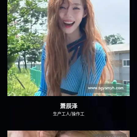
萧辰泽
生产工人/操作工