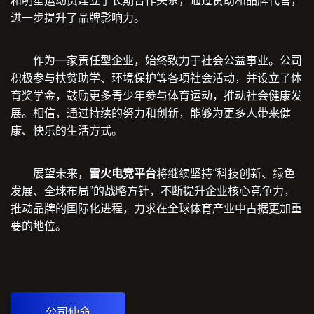
和明星运动员建立了长期合作关系，通过赞助和品牌代言，
进一步提升了品牌影响力。
作为一家责任型企业，始终致力于社会公益事业。公司
积极参与扶贫助学、环境保护等各项社会活动，并设立了体
育奖学金，鼓励更多青少年参与体育运动，推动社会健康发
展。相信，通过持续的努力和创新，能够为更多人带来健
康、快乐的生活方式。
展望未来，
雷火电竞平台
将继续坚持“科技创新、绿色
发展、全球布局”的战略方针，不断提升企业核心竞争力，
推动品牌的国际化进程，力求在全球体育产业中占据更加重
要的地位。
公司使命