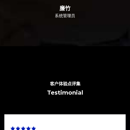
廉竹
系统管理员
客户体验点评集
Testimonial