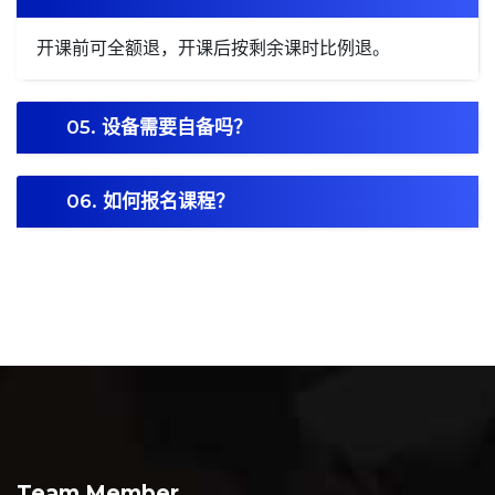
开课前可全额退，开课后按剩余课时比例退。
05. 设备需要自备吗？
06. 如何报名课程？
Team Member